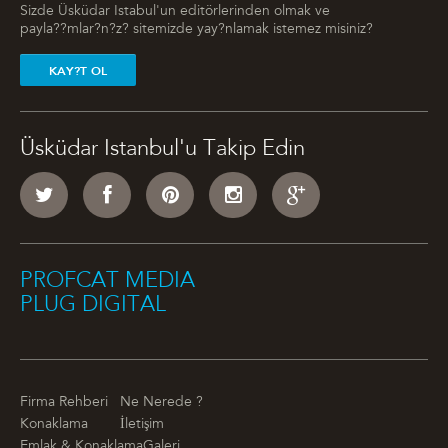
Sizde Üsküdar Istabul'un editörlerinden olmak ve
payla??mlar?n?z? sitemizde yay?nlamak istemez misiniz?
KAY?T OL
Üsküdar Istanbul'u Takip Edin
PROFCAT MEDIA
PLUG DIGITAL
Firma Rehberi
Ne Nerede ?
Konaklama
İletişim
Emlak & Konaklama
Galeri