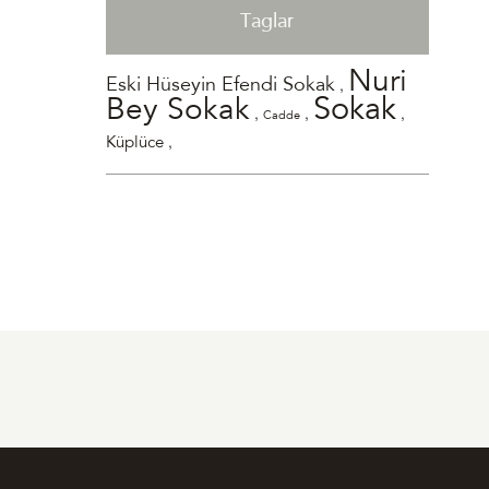
Taglar
Nuri
,
Eski Hüseyin Efendi Sokak
Sokak
Bey Sokak
,
,
,
Cadde
,
Küplüce