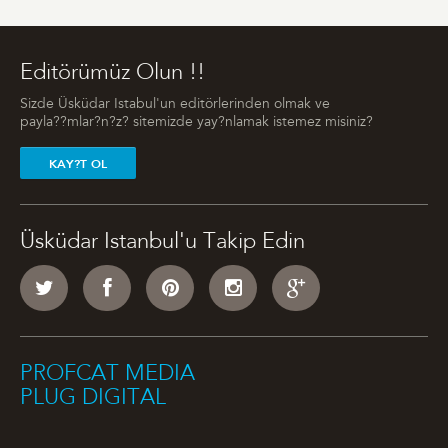
Editörümüz Olun !!
Sizde Üsküdar Istabul'un editörlerinden olmak ve
payla??mlar?n?z? sitemizde yay?nlamak istemez misiniz?
KAY?T OL
Üsküdar Istanbul'u Takip Edin
PROFCAT MEDIA
PLUG DIGITAL