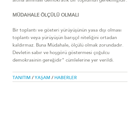
altına alınması demokratik bir toplumun gerekliliğidir.
MÜDAHALE ÖLÇÜLÜ OLMALI
Bir toplantı ve gösteri yürüyüşünün yasa dışı olması
toplantı veya yürüyüşün barışçıl niteliğini ortadan
kaldırmaz. Buna Müdahale, ölçülü olmak zorundadır.
Devletin sabır ve hoşgörü göstermesi çoğulcu
demokrasinin gereğidir" cümlelerine yer verildi.
TANITIM
/
YAŞAM
/
HABERLER