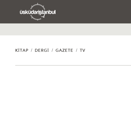
/
/
/
KITAP
DERGI
GAZETE
TV