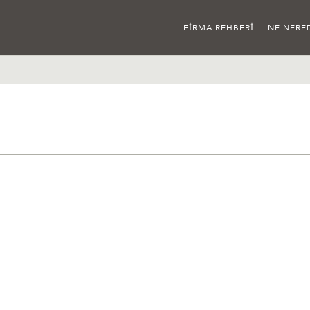
FIRMA REHBERI
NE NERE