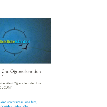
 Üni. Öğrencilerinden
 "...
iversitesi Öğrencilerinden kısa
RDÜĞÜM"
üdar üniversitesi,
kısa film,
,
üsküdar,
video,
film,