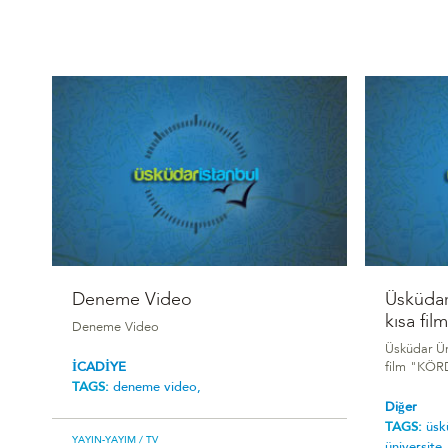
Deneme Video
Üsküdar
kısa film
Deneme Video
Üsküdar Ün
İCADİYE
film "KÖ
TAGS:
deneme video,
Diğer
TAGS:
üsk
YAYIN-YAYIM
/ TV
üniversite