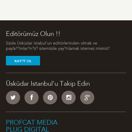
Editörümüz Olun !!
Sizde Üsküdar Istabul'un editörlerinden olmak ve
payla??mlar?n?z? sitemizde yay?nlamak istemez misiniz?
KAY?T OL
Üsküdar Istanbul'u Takip Edin
PROFCAT MEDIA
PLUG DIGITAL