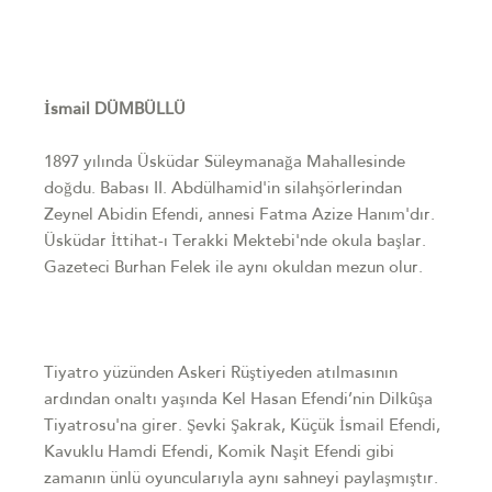
İsmail DÜMBÜLLÜ
1897 yılında Üsküdar Süleymanağa Mahallesinde
doğdu. Babası II. Abdülhamid'in silahşörlerindan
Zeynel Abidin Efendi, annesi Fatma Azize Hanım'dır.
Üsküdar İttihat-ı Terakki Mektebi'nde okula başlar.
Gazeteci Burhan Felek ile aynı okuldan mezun olur.
Tiyatro yüzünden Askeri Rüştiyeden atılmasının
ardından onaltı yaşında Kel Hasan Efendi’nin Dilkûşa
Tiyatrosu'na girer. Şevki Şakrak, Küçük İsmail Efendi,
Kavuklu Hamdi Efendi, Komik Naşit Efendi gibi
zamanın ünlü oyuncularıyla aynı sahneyi paylaşmıştır.