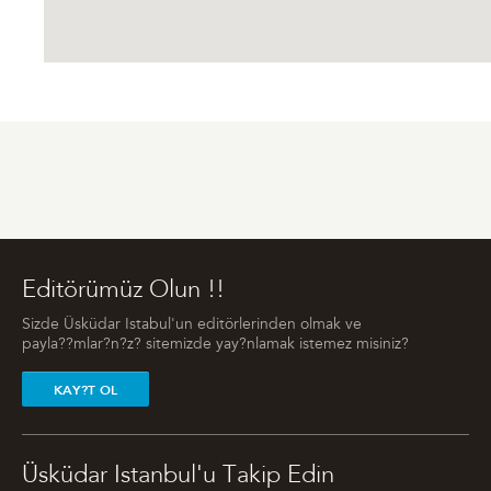
Editörümüz Olun !!
Sizde Üsküdar Istabul'un editörlerinden olmak ve
payla??mlar?n?z? sitemizde yay?nlamak istemez misiniz?
KAY?T OL
Üsküdar Istanbul'u Takip Edin