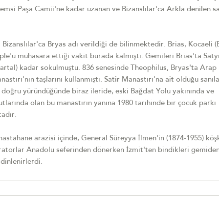
msi Paşa Camii'ne kadar uzanan ve Bizanslılar'ca Arkla denilen sa
izanslılar'ca Bryas adı verildiği de bilinmektedir. Brias, Kocaeli (
ple'u muhasara ettiği vakit burada kalmıştı. Gemileri Brias'ta Saty
 (Kartal) kadar sokulmuştu. 836 senesinde Theophilus, Bryas'ta Arap
astırı'nın taşlarını kullanmıştı. Satir Manastırı'na ait olduğu sanıl
doğru yüründüğünde biraz ileride, eski Bağdat Yolu yakınında ve
tlarında olan bu manastırın yanına 1980 tarihinde bir çocuk parkı
tadır.
hastahane arazisi içinde, General Süreyya İlmen'in (1874-1955) köş
ratorlar Anadolu seferinden dönerken İzmit'ten bindikleri gemide
dinlenirlerdi.