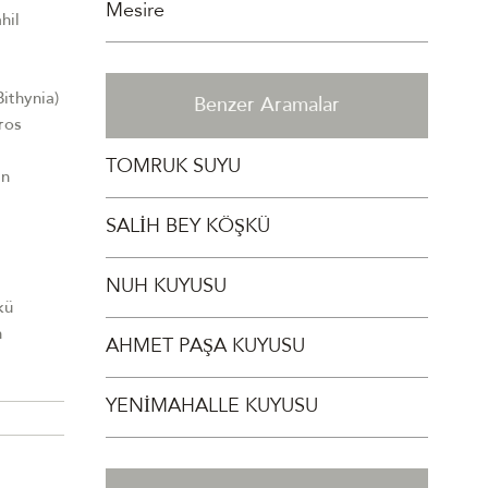
Mesire
hil
Bithynia)
Benzer Aramalar
ros
TOMRUK SUYU
an
SALİH BEY KÖŞKÜ
NUH KUYUSU
kü
n
AHMET PAŞA KUYUSU
YENİMAHALLE KUYUSU