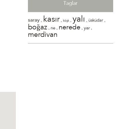
Taglar
yalı
kasır
,
,
,
,
,
saray
üsküdar
köşk
boğaz
nerede
,
,
,
,
yar
ne
merdivan