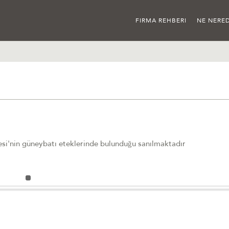
FIRMA REHBERI
NE NERED
esi'nin güneybatı eteklerinde bulunduğu sanılmaktadır