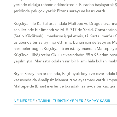
yerinde olduğu tahmin edilmektedir. Buradan başlayarak Şe
şeridinde pek çok yazlık Bizans sarayı ve kasrı vardı.
Küçükyalı ile Kartal arasındaki Maltepe ve Dragos civarına B
sahillerinde bir limandı ve M. S. 717'de Yezid, Constantino
(Satir- Küçükyalı) limanlarını işgal etmiş, tâ Kartalimen'e
üslûbunda bir saray inşa ettirmiş, bunun için de Satyros Man
harebeler bugün Küçükyalı tren istasyonundan Maltepe'ye 
Küçükyalı İlköğretim Okulu civarındadır. 95 x 95 adım boyu
yapılmıştır. Manastır odaları nın bir kısmı hâlâ kullanılmak
Bryas Sarayı'nın arkasında, Başıbüyük köyü ve civarındaki 
karşısında da Analipsiz Manastırı ve ayazması vardı. İmpa
Maltepe'de (Brias) inerler ve buradaki sarayda bir kaç gün 
NE NEREDE
/
TARIHI - TURISTIK YERLER
/
SARAY-KASIR