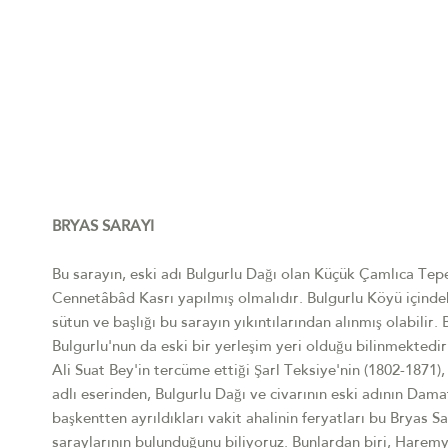
BRYAS SARAYI
Bu sarayın, eski adı Bulgurlu Dağı olan Küçük Çamlıca Tepe
Cennetâbâd Kasrı yapılmış olmalıdır. Bulgurlu Köyü için
sütun ve başlığı bu sarayın yıkıntılarından alınmış olabili
Bulgurlu'nun da eski bir yerleşim yeri olduğu bilinmekted
Ali Suat Bey'in tercüme ettiği Şarl Teksiye'nin (1802-1871
adlı eserinden, Bulgurlu Dağı ve civarının eski adının Dam
başkentten ayrıldıkları vakit ahalinin feryatları bu Bryas S
saraylarının bulunduğunu biliyoruz. Bunlardan biri, Haremy