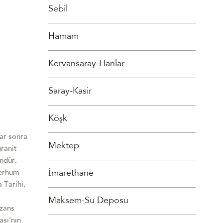
Sebil
Hamam
Kervansaray-Hanlar
Saray-Kasir
Köşk
lar sonra
Mektep
ranit
ündür.
İmarethane
Merhum
 Tarihi,
Maksem-Su Deposu
izans
ası'nın