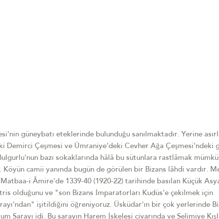
si'nin güneybatı eteklerinde bulunduğu sanılmaktadır. Yerine asır
deki Demirci Çeşmesi ve Ümraniye'deki Cevher Ağa Çeşmesi'ndeki g
r. Bulgurlu'nun bazı sokaklarında hâlâ bu sütunlara rastlâmak mümk
ir. Köyün camii yanında bugün de görülen bir Bizans lâhdi vardır. 
), Matbaa-i Âmire'de 1339-40 (1920-22) tarihinde basılan Küçük Asya
atris olduğunu ve "son Bizans İmparatorları Kudüs'e çekilmek için
arayı'ndan" işitildiğini öğreniyoruz. Üsküdar'ın bir çok yerlerinde B
um Sarayı idi. Bu sarayın Harem İskelesi civarında ve Selimiye Kışl