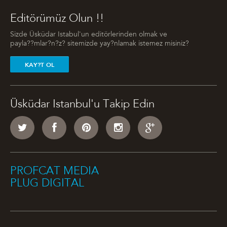
Editörümüz Olun !!
Sizde Üsküdar Istabul'un editörlerinden olmak ve
payla??mlar?n?z? sitemizde yay?nlamak istemez misiniz?
KAY?T OL
Üsküdar Istanbul'u Takip Edin
PROFCAT MEDIA
PLUG DIGITAL