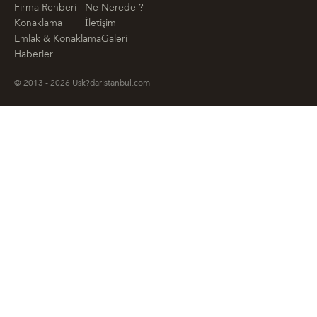
Firma Rehberi
Ne Nerede ?
Konaklama
İletişim
Emlak & Konaklama
Galeri
Haberler
© 2013 - 2026 Usk?darIstanbul.com