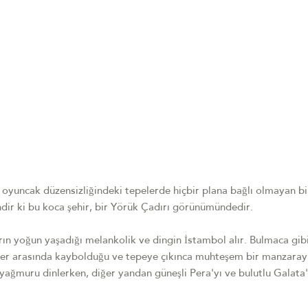
 oyuncak düzensizliğindeki tepelerde hiçbir plana bağlı olmayan bi
ndir ki bu koca şehir, bir Yörük Çadırı görünümündedir.
rın yoğun yaşadığı melankolik ve dingin İstambol alır. Bulmaca gib
eler arasında kaybolduğu ve tepeye çıkınca muhteşem bir manzaray
 yağmuru dinlerken, diğer yandan güneşli Pera'yı ve bulutlu Galata'