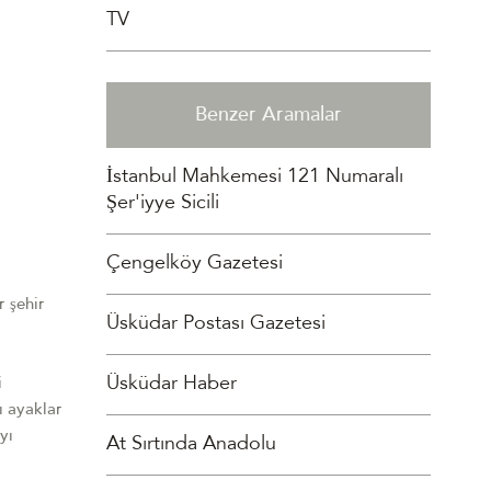
TV
Benzer Aramalar
İstanbul Mahkemesi 121 Numaralı
Şer'iyye Sicili
Çengelköy Gazetesi
r şehir
Üsküdar Postası Gazetesi
Üsküdar Haber
i
ı ayaklar
yı
At Sırtında Anadolu