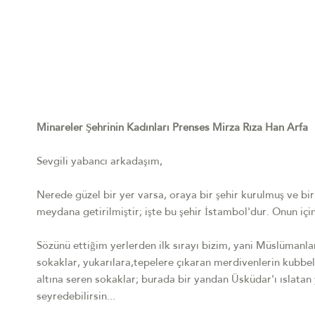
Minareler Şehrinin Kadınları Prenses Mirza Rıza Han Arfa
Sevgili yabancı arkadaşım,
Nerede güzel bir yer varsa, oraya bir şehir kurulmuş ve bir
meydana getirilmiştir; işte bu şehir İstambol'dur. Onun içi
Sözünü ettiğim yerlerden ilk sırayı bizim, yani Müslümanla
sokaklar, yukarılara,tepelere çıkaran merdivenlerin kubb
altına seren sokaklar; burada bir yandan Üsküdar'ı ıslatan
seyredebilirsin...