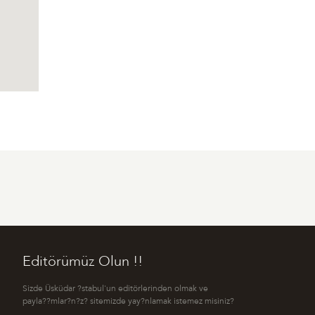
Editörümüz Olun !!
Sizde Üsküdar ?stabul'un editörlerinden olmak ve
payla??mlar?n?z? sitemizde yay?nlamak istemez misiniz?