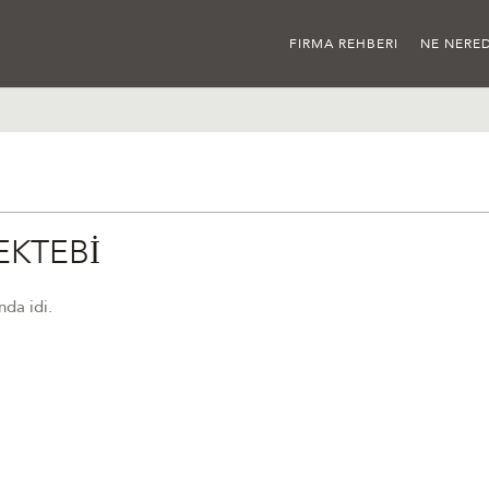
FIRMA REHBERI
NE NERED
EKTEBİ
da idi.