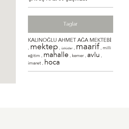
Taglar
KALINOĞLU AHMET AĞA MEKTEBİ
maarif
mektep
,
,
,
,
milli
üsküdar
mahalle
avlu
,
,
,
,
eğitim
kemer
hoca
,
imaret