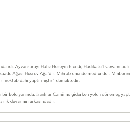
a idi. Ayvansarayî Hafız Hüseyin Efendi, Hadîkatü'l-Cevâmi adlı
-saâde Ağası Hüsrev Ağa'dır. Mihrab önünde medfundur. Minberini
r mekteb dahi yaptırmıştır" demektedir.
bir kolu yanında, İranlılar Camii'ne giderken yolun dönemeç yapt
rlık duvarının arkasındadır.