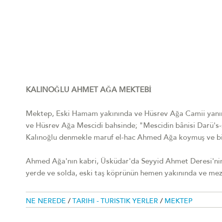
KALINOĞLU AHMET AĞA MEKTEBİ
Mektep, Eski Hamam yakınında ve Hüsrev Ağa Camii yanınd
ve Hüsrev Ağa Mescidi bahsinde; "Mescidin bânisi Darü's
Kalınoğlu denmekle maruf el-hac Ahmed Ağa koymuş ve bi
Ahmed Ağa'nın kabri, Üsküdar'da Seyyid Ahmet Deresi'nin 
yerde ve solda, eski taş köprünün hemen yakınında ve meza
NE NEREDE
/
TARIHI - TURISTIK YERLER
/
MEKTEP