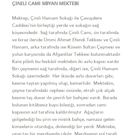
ÇİNİLİ CAMİ SIBYAN MEKTEBİ
Mektep, Çinili Hamam Sokağı ile Çavuşdere
Caddesi'nin birleştiği yerde ve sokağın sağ
köşesindedir. Sağ tarafında Çinili Cami, ön tarafında
ve biraz ileride Ümmi Ahmet Efendi Tekkesi ve Çinili
Hamam, arka tarafında ise Kösem Sultan Çeşmesi ve
yolun karşısında da Afganlılar Tekkesi bulunmaktadır.
Kare plânlı bu fevkânî mektebin iki avlu kapısı vardır.
Biri çeşmenin sağ tarafında, diğeri ise, Çinili Hamam
Sokağı üzerindedir. Her ikiside avlu duvarları gibi,
kesme taştan yapılmış olup, kemerlidir. Mektebin,
çeşme tarafındaki cephesi önünde, etrafı çok alçak
kesme taş duvar ile çevrili bir bahçesi vardı. Burada
bulunan kitâbesiz kuyu bileziği, sonradan cami
kapısının sol tarafına kaldırılmıştır. Ağaçların
gölgelediği bu şirin ve mistik bahçe, namaza gelen
kimselerin oturduğu, dinlendiği bir yerdi. Mektebe,
uzun taş bir merdivenle çıkılır. Merdivenin sol tarafı