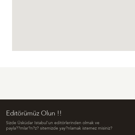
Editörümüz Olun !!
Sizde Üsküdar Istabul'un editörlerinden olmak ve
payla??mlar?n?z? sitemizde yay?nlamak istemez misiniz?