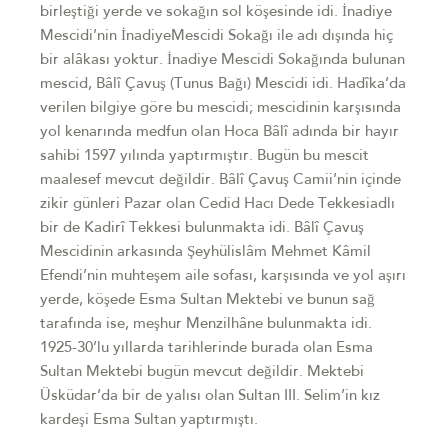
birleştiği yerde ve sokağın sol köşesinde idi. İnadiye
Mescidi’nin İnadiyeMescidi Sokağı ile adı dışında hiç
bir alâkası yoktur. İnadiye Mescidi Sokağında bulunan
mescid, Bâlî Çavuş (Tunus Bağı) Mescidi idi. Hadîka’da
verilen bilgiye göre bu mescidi; mescidinin karşısında
yol kenarında medfun olan Hoca Bâlî adında bir hayır
sahibi 1597 yılında yaptırmıştır. Bugün bu mescit
maalesef mevcut değildir. Bâlî Çavuş Camii’nin içinde
zikir günleri Pazar olan Cedid Hacı Dede Tekkesiadlı
bir de Kadirî Tekkesi bulunmakta idi. Bâlî Çavuş
Mescidinin arkasında Şeyhülislâm Mehmet Kâmil
Efendi’nin muhteşem aile sofası, karşısında ve yol aşırı
yerde, köşede Esma Sultan Mektebi ve bunun sağ
tarafında ise, meşhur Menzilhâne bulunmakta idi.
1925-30’lu yıllarda tarihlerinde burada olan Esma
Sultan Mektebi bugün mevcut değildir. Mektebi
Üsküdar’da bir de yalısı olan Sultan III. Selim’in kız
kardeşi Esma Sultan yaptırmıştı.