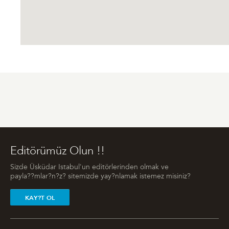
Editörümüz Olun !!
Sizde Üsküdar Istabul'un editörlerinden olmak ve
payla??mlar?n?z? sitemizde yay?nlamak istemez misiniz?
KAY?T OL