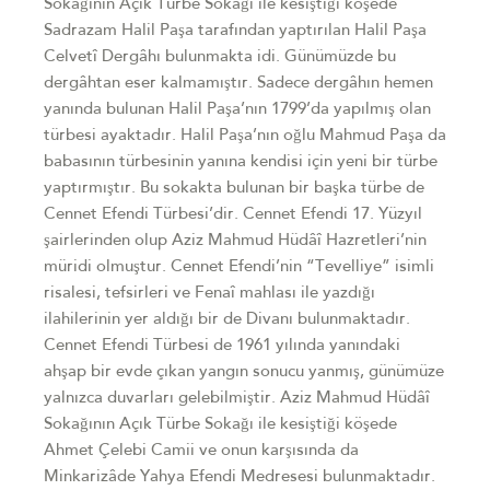
Sokağının Açık Türbe Sokağı ile kesiştiği köşede
Sadrazam Halil Paşa tarafından yaptırılan Halil Paşa
Celvetî Dergâhı bulunmakta idi. Günümüzde bu
dergâhtan eser kalmamıştır. Sadece dergâhın hemen
yanında bulunan Halil Paşa’nın 1799’da yapılmış olan
türbesi ayaktadır. Halil Paşa’nın oğlu Mahmud Paşa da
babasının türbesinin yanına kendisi için yeni bir türbe
yaptırmıştır. Bu sokakta bulunan bir başka türbe de
Cennet Efendi Türbesi’dir. Cennet Efendi 17. Yüzyıl
şairlerinden olup Aziz Mahmud Hüdâî Hazretleri’nin
müridi olmuştur. Cennet Efendi’nin “Tevelliye” isimli
risalesi, tefsirleri ve Fenaî mahlası ile yazdığı
ilahilerinin yer aldığı bir de Divanı bulunmaktadır.
Cennet Efendi Türbesi de 1961 yılında yanındaki
ahşap bir evde çıkan yangın sonucu yanmış, günümüze
yalnızca duvarları gelebilmiştir. Aziz Mahmud Hüdâî
Sokağının Açık Türbe Sokağı ile kesiştiği köşede
Ahmet Çelebi Camii ve onun karşısında da
Minkarizâde Yahya Efendi Medresesi bulunmaktadır.