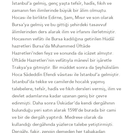
İstanbul’a gelmiş, genç yaşta tefsîr, hadîs, fıkıh ve
zamanın fen ilimlerinde büyük bir âlim olmuştu.
Hocası ile birlikte Edirne, Şam, Mısır ve son olarak
Bursa’ya gelmiş ve bu gittiği şehirdeki tasavvuf
âlimlerinden ders alarak ilim ve irfanını ilerletmiştir.
Hocasının vefâtı ile Bursa kadılığına getirilen Hüdâî
hazretleri Bursa’da Muhammed Üftâde
Hazretleri’nden feyz ve sonunda da icâzet almıştır.
Üftâde Hazretleri’nin vefâtıyla mânevî bir işâretle
Trakya’ya gitmiştir. Bir müddet sonra da Şeyhülislâm
Hoca Sâdeddîn Efendi vâsıtası ile İstanbul’a gelmiştir.
İstanbul’da tekke ve camilerde hocalık yapmış
talebelere, tefsîr, hadîs ve fıkıh dersleri vermiş, ilim ve
devlet adamlarına kadar uzanan geniş bir çevre
edinmişti. Daha sonra Üsküdar’da kendi dergâhının
bulunduğu yeri satın alarak 1598’de burada bir cami
ve bir de dergâh yaptırdı. Medrese olarak da
kullandığı dergâhında yüzlerce talebe yetiştirmişti.
Dergâhı, fakir, zengin demeden her tabakadan