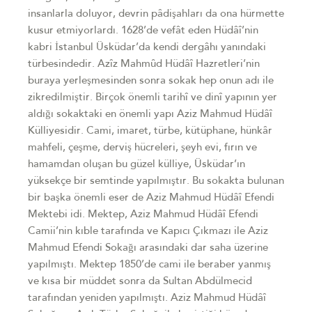
insanlarla doluyor, devrin pâdişahları da ona hürmette
kusur etmiyorlardı. 1628’de vefât eden Hüdâî’nin
kabri İstanbul Üsküdar’da kendi dergâhı yanındaki
türbesindedir. Azîz Mahmûd Hüdâî Hazretleri’nin
buraya yerleşmesinden sonra sokak hep onun adı ile
zikredilmiştir. Birçok önemli tarihî ve dinî yapının yer
aldığı sokaktaki en önemli yapı Aziz Mahmud Hüdâî
Külliyesidir. Cami, imaret, türbe, kütüphane, hünkâr
mahfeli, çeşme, derviş hücreleri, şeyh evi, fırın ve
hamamdan oluşan bu güzel külliye, Üsküdar’ın
yüksekçe bir semtinde yapılmıştır. Bu sokakta bulunan
bir başka önemli eser de Aziz Mahmud Hüdâî Efendi
Mektebi idi. Mektep, Aziz Mahmud Hüdâî Efendi
Camii’nin kıble tarafında ve Kapıcı Çıkmazı ile Aziz
Mahmud Efendi Sokağı arasındaki dar saha üzerine
yapılmıştı. Mektep 1850’de cami ile beraber yanmış
ve kısa bir müddet sonra da Sultan Abdülmecid
tarafından yeniden yapılmıştı. Aziz Mahmud Hüdâî