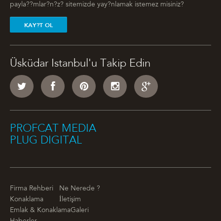
payla??mlar?n?z? sitemizde yay?nlamak istemez misiniz?
KAY?T OL
Üsküdar Istanbul'u Takip Edin
PROFCAT MEDIA
PLUG DIGITAL
Firma Rehberi
Ne Nerede ?
Konaklama
İletişim
Emlak & Konaklama
Galeri