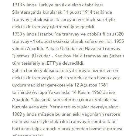
1913 yılında Türkiye’nin ilk elektrik fabrikası
Silahtarağa’da kurularak 11 Şubat 1914 tarihinde
tramvay şebekesine ilk cereyan verilmek suretiyle
elektrikli tramvay işletmeciliğine geçildi.
1933 yılında İstanbul’da tramvay ve otobüs filosu (320
tramvay+4 otobüs) eksiksiz olarak sefere verildi. 1955
yılında Anadolu Yakası Üsküdar ve Havalisi Tramvay
İşletmesi (Üsküdar - Kadıköy Halk Tramvayları Şirketi)
tüm tesisleriyle İETT’ye devredildi.
Şehrin her iki yakasında elli yıl süreyle hizmet veren
elektrikli tramvaylar, şehrin sürekli artan hızına ayak
uyduramadıkları gerekçesiyle 12 Ağustos 1961
tarihinde Avrupa Yakasında, 14 Kasım 1966’da ise
Anadolu Yakasında son seferine çıkarak yolcularına
hüzünle veda etti. Yerine troleybüsler devreye alındı.
1989 yılında müzede bulunan eski vagonların restore
edilmesi suretiyle elektrikli tramvayın sembolik bir
hatta nostaljik amaçlı olarak yeniden hizmete girmesi