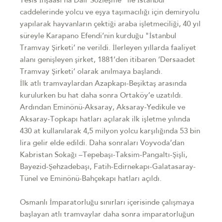
Tesis İnşaası’na Dair Sözleşme” ile İstanbul
caddelerinde yolcu ve eşya taşımacılığı için demiryolu
yapılarak hayvanların çektiği araba işletmeciliği, 40 yıl
süreyle Karapano Efendi’nin kurduğu "İstanbul
Tramvay Şirketi’ ne verildi. İlerleyen yıllarda faaliyet
alanı genişleyen şirket, 1881’den itibaren ‘Dersaadet
Tramvay Şirketi’ olarak anılmaya başlandı.
İlk atlı tramvaylardan Azapkapı-Beşiktaş arasında
kurulurken bu hat daha sonra Ortaköy’e uzatıldı.
Ardından Eminönü-Aksaray, Aksaray-Yedikule ve
Aksaray-Topkapı hatları açılarak ilk işletme yılında
430 at kullanılarak 4,5 milyon yolcu karşılığında 53 bin
lira gelir elde edildi. Daha sonraları Voyvoda’dan
Kabristan Sokağı –Tepebaşı-Taksim-Pangaltı-Şişli,
Bayezid-Şehzadebaşı, Fatih-Edirnekapı-Galatasaray-
Tünel ve Eminönü-Bahçekapı hatları açıldı.
Osmanlı İmparatorluğu sınırları içerisinde çalışmaya
başlayan atlı tramvaylar daha sonra imparatorluğun