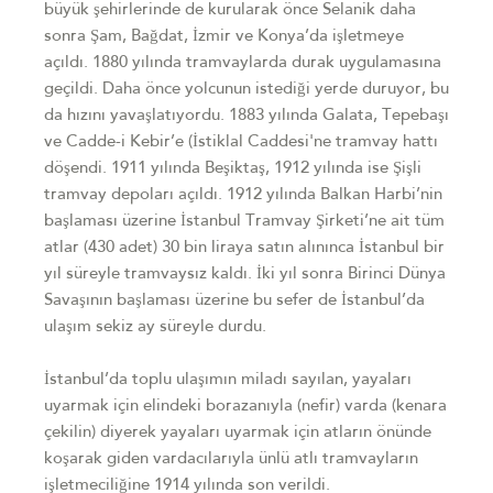
büyük şehirlerinde de kurularak önce Selanik daha
sonra Şam, Bağdat, İzmir ve Konya’da işletmeye
açıldı. 1880 yılında tramvaylarda durak uygulamasına
geçildi. Daha önce yolcunun istediği yerde duruyor, bu
da hızını yavaşlatıyordu. 1883 yılında Galata, Tepebaşı
ve Cadde-i Kebir’e (İstiklal Caddesi'ne tramvay hattı
döşendi. 1911 yılında Beşiktaş, 1912 yılında ise Şişli
tramvay depoları açıldı. 1912 yılında Balkan Harbi’nin
başlaması üzerine İstanbul Tramvay Şirketi’ne ait tüm
atlar (430 adet) 30 bin liraya satın alınınca İstanbul bir
yıl süreyle tramvaysız kaldı. İki yıl sonra Birinci Dünya
Savaşının başlaması üzerine bu sefer de İstanbul’da
ulaşım sekiz ay süreyle durdu.
İstanbul’da toplu ulaşımın miladı sayılan, yayaları
uyarmak için elindeki borazanıyla (nefir) varda (kenara
çekilin) diyerek yayaları uyarmak için atların önünde
koşarak giden vardacılarıyla ünlü atlı tramvayların
işletmeciliğine 1914 yılında son verildi.