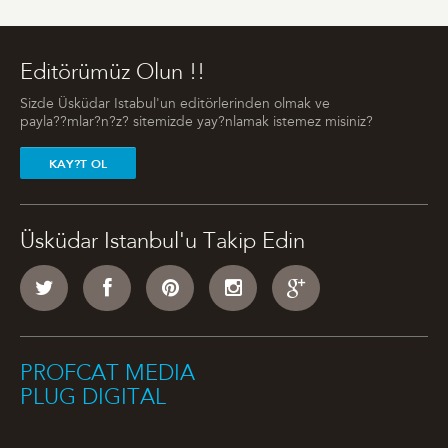
Editörümüz Olun !!
Sizde Üsküdar Istabul'un editörlerinden olmak ve
payla??mlar?n?z? sitemizde yay?nlamak istemez misiniz?
KAY?T OL
Üsküdar Istanbul'u Takip Edin
PROFCAT MEDIA
PLUG DIGITAL