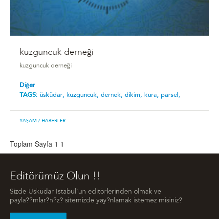
kuzguncuk derneği
kuzguncuk derneği
Diğer
TAGS:
üsküdar,
kuzguncuk,
dernek,
dikim,
kura,
parsel,
YAŞAM
/ HABERLER
Toplam Sayfa 1
1
Editörümüz Olun !!
Sizde Üsküdar Istabul'un editörlerinden olmak ve
payla??mlar?n?z? sitemizde yay?nlamak istemez misiniz?