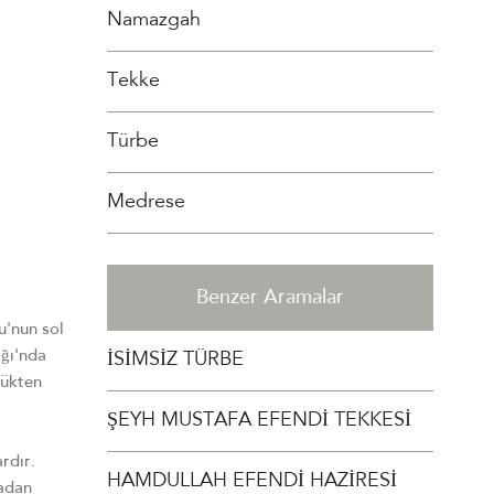
Namazgah
Tekke
Türbe
Medrese
Benzer Aramalar
u'nun sol
ağı'nda
İSİMSİZ TÜRBE
dükten
ŞEYH MUSTAFA EFENDİ TEKKESİ
rdır.
HAMDULLAH EFENDİ HAZİRESİ
radan