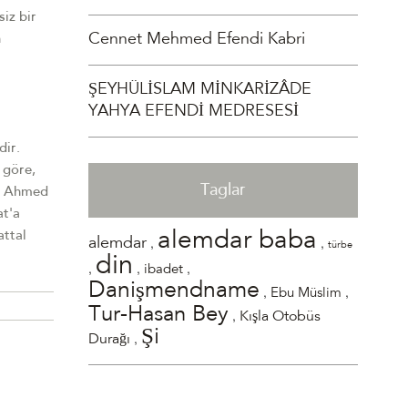
siz bir
Cennet Mehmed Efendi Kabri
n
ŞEYHÜLİSLAM MİNKARİZÂDE
YAHYA EFENDİ MEDRESESİ
dir.
 göre,
Taglar
nd Ahmed
at'a
alemdar baba
attal
,
,
alemdar
türbe
din
,
,
,
ibadet
Danişmendname
,
,
Ebu Müslim
Tur-Hasan Bey
,
Kışla Otobüs
Şi
,
Durağı