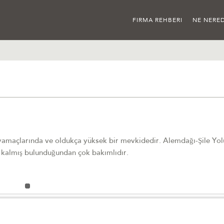
FIRMA REHBERI
NE NERED
yamaçlarında ve oldukça yüksek bir mevkidedir. Alemdağı-Şile Yol
e kalmış bulunduğundan çok bakımlıdır.