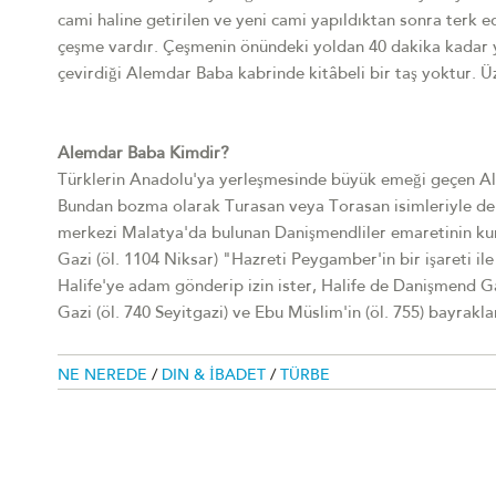
cami haline getirilen ve yeni cami yapıldıktan sonra terk e
çeşme vardır. Çeşmenin önündeki yoldan 40 dakika kadar yü
çevirdiği Alemdar Baba kabrinde kitâbeli bir taş yoktur. 
Alemdar Baba Kimdir?
Türklerin Anadolu'ya yerleşmesinde büyük emeği geçen Ale
Bundan bozma olarak Turasan veya Torasan isimleriyle de 
merkezi Malatya'da bulunan Danişmendliler emaretinin ku
Gazi (öl. 1104 Niksar) "Hazreti Peygamber'in bir işareti 
Halife'ye adam gönderip izin ister, Halife de Danişmend Ga
Gazi (öl. 740 Seyitgazi) ve Ebu Müslim'in (öl. 755) bayrakla
NE NEREDE
/
DIN & İBADET
/
TÜRBE