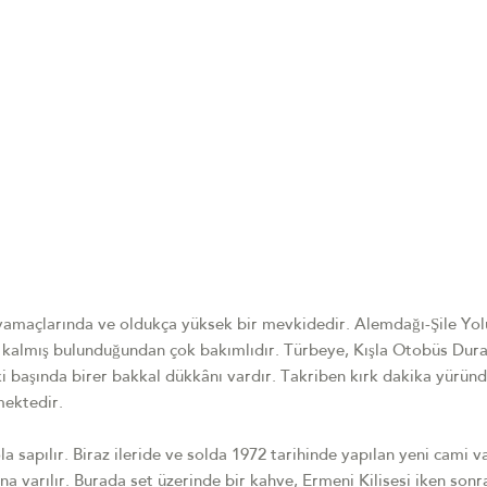
yamaçlarında ve oldukça yüksek bir mevkidedir. Alemdağı-Şile Yol
e kalmış bulunduğundan çok bakımlıdır. Türbeye, Kışla Otobüs Dur
iki başında birer bakkal dükkânı vardır. Takriben kırk dakika yürün
mektedir.
sapılır. Biraz ileride ve solda 1972 tarihinde yapılan yeni cami va
 varılır. Burada set üzerinde bir kahve, Ermeni Kilisesi iken son