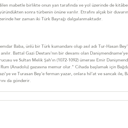
dilen mabetle birlikte onun yan tarafında ve yol üzerinde de kitâbe
ründükten sonra türbenin önüne varılır. Etrafını alçak bir duvarı
Üzerinde her zaman iki Türk Bayrağı dalgalanmaktadır.
mdar Baba, ünlü bir Türk kumandanı olup asıl adı Tur-Hasan Bey'
anılır. Battal Gazi Destanı'nın bir devamı olan Danişmendname'ye
rucusu ve Sultan Melik Şah'ın (1072-1092) ümerası Emir Danişme
ile Rum (Anadolu) gazasına memur olur." Cihada başlamak için Bağd
zi'ye ve Turasan Bey'e ferman yazar, onlara hil'at ve sancak ile, B
rını da gönderir.