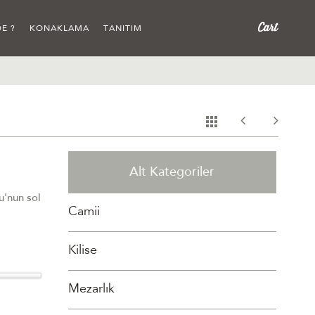
E ?
KONAKLAMA
TANITIM
Alt Kategoriler
u'nun sol
Camii
Kilise
Mezarlık