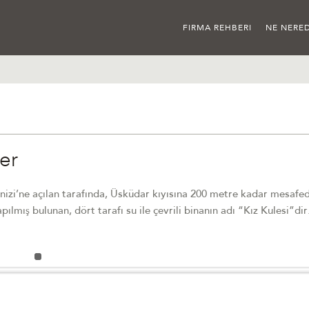
FIRMA REHBERI
NE NERED
ler
izi’ne açılan tarafında, Üsküdar kıyısına 200 metre kadar mesafe
pılmış bulunan, dört tarafı su ile çevrili binanın adı “Kız Kulesi”dir