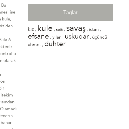
Taglar
savaş
kule
,
,
,
,
,
kız
idam
tarih
efsane
üsküdar
,
,
,
üçüncü
yılan
duhter
,
ahmet