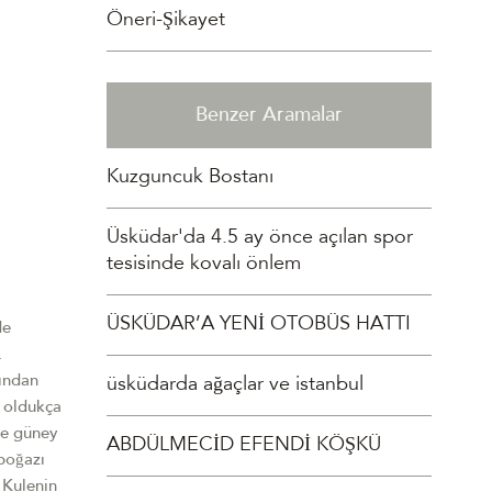
Öneri-Şikayet
Benzer Aramalar
Kuzguncuk Bostanı
Üsküdar'da 4.5 ay önce açılan spor
tesisinde kovalı önlem
ÜSKÜDAR’A YENİ OTOBÜS HATTI
itilinin tutuşması nedeniyle Üçüncü Ahmet döneminde Mayıs 1721 tarihinde bir gece kulede yangın çıkmış ve kandil yağda
üsküdarda ağaçlar ve istanbul
ABDÜLMECİD EFENDİ KÖŞKÜ