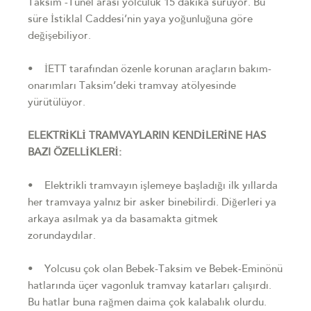
Taksim -Tünel arası yolculuk 15 dakika sürüyor. Bu
süre İstiklal Caddesi’nin yaya yoğunluğuna göre
değişebiliyor.
• İETT tarafından özenle korunan araçların bakım-
onarımları Taksim’deki tramvay atölyesinde
yürütülüyor.
ELEKTRİKLİ TRAMVAYLARIN KENDİLERİNE HAS
BAZI ÖZELLİKLERİ:
• Elektrikli tramvayın işlemeye başladığı ilk yıllarda
her tramvaya yalnız bir asker binebilirdi. Diğerleri ya
arkaya asılmak ya da basamakta gitmek
zorundaydılar.
• Yolcusu çok olan Bebek-Taksim ve Bebek-Eminönü
hatlarında üçer vagonluk tramvay katarları çalışırdı.
Bu hatlar buna rağmen daima çok kalabalık olurdu.