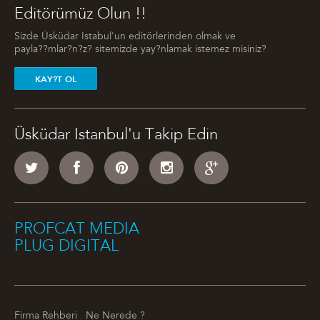
Editörümüz Olun !!
Sizde Üsküdar Istabul'un editörlerinden olmak ve
payla??mlar?n?z? sitemizde yay?nlamak istemez misiniz?
KAY?T OL
Üsküdar Istanbul'u Takip Edin
PROFCAT MEDIA
PLUG DIGITAL
Firma Rehberi
Ne Nerede ?