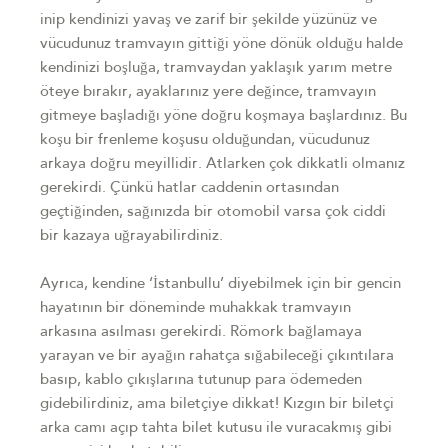
inip kendinizi yavaş ve zarif bir şekilde yüzünüz ve
vücudunuz tramvayın gittiği yöne dönük olduğu halde
kendinizi boşluğa, tramvaydan yaklaşık yarım metre
öteye bırakır, ayaklarınız yere değince, tramvayın
gitmeye başladığı yöne doğru koşmaya başlardınız. Bu
koşu bir frenleme koşusu olduğundan, vücudunuz
arkaya doğru meyillidir. Atlarken çok dikkatli olmanız
gerekirdi. Çünkü hatlar caddenin ortasından
geçtiğinden, sağınızda bir otomobil varsa çok ciddi
bir kazaya uğrayabilirdiniz.
Ayrıca, kendine ‘İstanbullu’ diyebilmek için bir gencin
hayatının bir döneminde muhakkak tramvayın
arkasına asılması gerekirdi. Römork bağlamaya
yarayan ve bir ayağın rahatça sığabileceği çıkıntılara
basıp, kablo çıkışlarına tutunup para ödemeden
gidebilirdiniz, ama biletçiye dikkat! Kızgın bir biletçi
arka camı açıp tahta bilet kutusu ile vuracakmış gibi