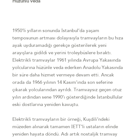
Hüzünlü veda
1950’li yılların sonunda İstanbul’da yaşam
temposunun artması dolayısıyla tramvayların bu hıza
ayak uyduramadığı gerekçe gösterilerek yeni
arayışlara gidildi ve yerini troleybüslere bıraktı.
Elektrikli tramvaylar 1961 yılında Avrupa Yakasında
yolcularına hüzünle veda ederken Anadolu Yakasında
bir süre daha hizmet vermeye devam etti. Ancak
orada da 1966 yılının 14 Kasım’ında son seferine
çıkarak yolcularından ayrıldı. Tramvaysız geçen otuz
yılın ardından sene 1990’ı gösterdiğinde İstanbullular
eski dostlarına yeniden kavuştu.
Elektrikli tramvayların bir örneği, Kuşdili’ndeki
müzeden alınarak tamamen İETT’li ustaların elinde
yeniden hayata döndü. Adı artık nostaljik tramvay