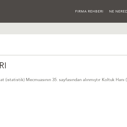
FIRMA REHBERI
NE NERED
RI
iyat (istatistik) Mecmuasının 35. sayfasından alınmıştır Koltuk Hanı 