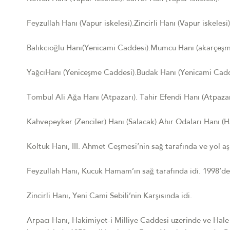
Feyzullah Hanı (Vapur iskelesi).Zincirli Hanı (Vapur iskeles
Balıkcıoğlu Hanı(Yenicami Caddesi).Mumcu Hanı (akarçeşm
YağcıHanı (Yeniceşme Caddesi).Budak Hanı (Yenicami Cadd
Tombul Ali Ağa Hanı (Atpazarı). Tahir Efendi Hanı (Atpaz
Kahvepeyker (Zenciler) Hanı (Salacak).Ahır Odaları Hanı (
Koltuk Hanı, III. Ahmet Ceşmesi’nin sağ tarafında ve yol aşı
Feyzullah Hanı, Kucuk Hamam’ın sağ tarafında idi. 1998’de y
Zincirli Hanı, Yeni Cami Sebili’nin Karşısında idi.
Arpacı Hanı, Hakimiyet-i Milliye Caddesi uzerinde ve Hale S