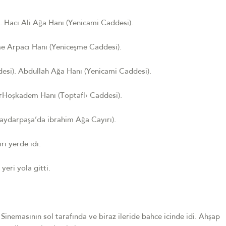
i). Hacı Ali Ağa Hanı (Yenicami Caddesi).
e Arpacı Hanı (Yeniceşme Caddesi).
esi). Abdullah Ağa Hanı (Yenicami Caddesi).
arHoşkadem Hanı (Toptafl› Caddesi).
Haydarpaşa’da ibrahim Ağa Cayırı).
rı yerde idi.
eri yola gitti.
inemasının sol tarafında ve biraz ileride bahce icinde idi. Ahşap