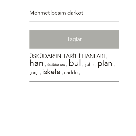
Mehmet besim darkot
Taglar
,
ÜSKÜDAR’IN TARİHİ HANLARI
bul
han
plan
,
,
,
,
,
şehir
üsküdar ara
iskele
,
,
,
cadde
çarşı