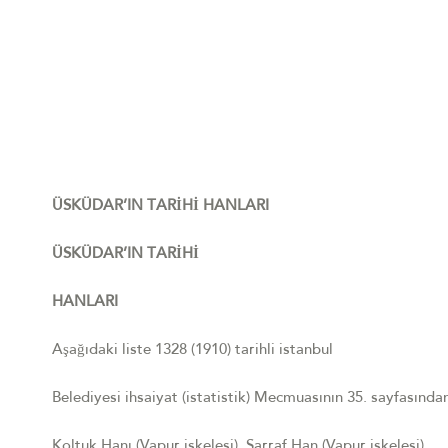
ÜSKÜDAR’IN TARİHİ HANLARI
ÜSKÜDAR’IN TARİHİ
HANLARI
Aşağıdaki liste 1328 (1910) tarihli istanbul
Belediyesi ihsaiyat (istatistik) Mecmuasının 35. sayfasından
Koltuk Hanı (Vapur iskelesi). Sarraf Han (Vapur iskelesi).