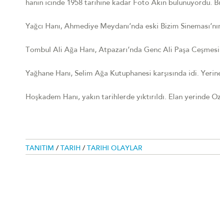
hanın icinde 1958 tarihine kadar Foto Akın bulunuyordu. Bu 
Yağcı Hanı, Ahmediye Meydanı’nda eski Bizim Sineması’nın
Tombul Ali Ağa Hanı, Atpazarı’nda Genc Ali Paşa Ceşmesi kar
Yağhane Hanı, Selim Ağa Kutuphanesi karşısında idi. Yerine 
Hoşkadem Hanı, yakın tarihlerde yıktırıldı. Elan yerinde O
TANITIM
/
TARIH
/
TARIHI OLAYLAR