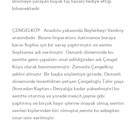
dövmeye yarayan büyük taş havan) hediye ettiği
bilinmektedir.
ÇENGELKÖY Anadolu yakasında Beylerbeyi-Vaniköy
arasındadır. Bizans İmparatoru Justinianos buraya
karısı Sophia için bir saray yaptırmıştır ve semte
Sophianea adı verilmiştir. Osmanlı döneminde bu
semtte gemi çapalatrı imal edildiğinden adı Çengel
Köyü olarak benimsenmiştir. Zamanla Çengelköy
şeklini almıştır. Bir başka söylentiye görede; Osmanlı
döneminde leventlikten yetişen Çengeloğlu Tahir paşa
(Sonradan Kaptan-ı Deryalığa kadar yükselmiştir) bu
semtte oturmuş ve yörede mescit,çeşme gibi
yaptırmış ve birçok hayır işlerine önayak olmuş semtin
sevilen kişilerinden biri olmuştur,semte bu sebepten
onun ismi verilmiştir.