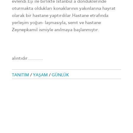
evlendi.Eşi ile birlikte İstanbul a döndüklerinde
oturmakta oldukları konaklarının yakınlarına hayrat
olarak bir hastane yaptırdılar.Hastane etrafında
yerleşim yoğun- laşmasıyla, semt ve hastane
Zeynepkamil ismiyle anılmaya başlanmıştır.
alıntıdır.............
TANITIM
/
YAŞAM
/
GÜNLÜK