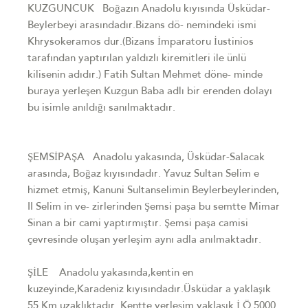
KUZGUNCUK Boğazın Anadolu kıyısında Üsküdar-
Beylerbeyi arasındadır.Bizans dö- nemindeki ismi
Khrysokeramos dur.(Bizans İmparatoru İustinios
tarafından yaptırılan yaldızlı kiremitleri ile ünlü
kilisenin adıdır.) Fatih Sultan Mehmet döne- minde
buraya yerleşen Kuzgun Baba adlı bir erenden dolayı
bu isimle anıldığı sanılmaktadır.
ŞEMSİPAŞA Anadolu yakasında, Üsküdar-Salacak
arasında, Boğaz kıyısındadır. Yavuz Sultan Selim e
hizmet etmiş, Kanuni Sultanselimin Beylerbeylerinden,
II Selim in ve- zirlerinden Şemsi paşa bu semtte Mimar
Sinan a bir cami yaptırmıştır. Şemsi paşa camisi
çevresinde oluşan yerleşim aynı adla anılmaktadır.
ŞİLE Anadolu yakasında,kentin en
kuzeyinde,Karadeniz kıyısındadır.Üsküdar a yaklaşık
55 Km uzaklıktadır. Kentte yerleşim yaklaşık İ.Ö 5000