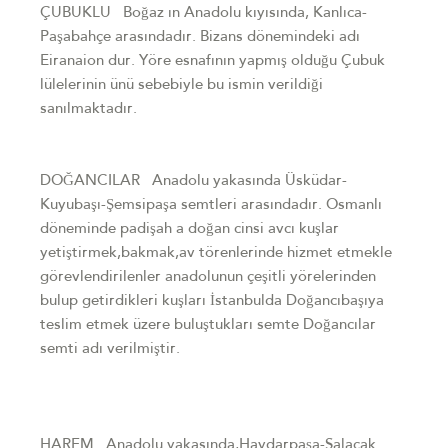
ÇUBUKLU Boğaz ın Anadolu kıyısında, Kanlıca-
Paşabahçe arasındadır. Bizans dönemindeki adı
Eiranaion dur. Yöre esnafının yapmış olduğu Çubuk
lülelerinin ünü sebebiyle bu ismin verildiği
sanılmaktadır.
DOĞANCILAR Anadolu yakasında Üsküdar-
Kuyubaşı-Şemsipaşa semtleri arasındadır. Osmanlı
döneminde padişah a doğan cinsi avcı kuşlar
yetiştirmek,bakmak,av törenlerinde hizmet etmekle
görevlendirilenler anadolunun çeşitli yörelerinden
bulup getirdikleri kuşları İstanbulda Doğancıbaşıya
teslim etmek üzere buluştukları semte Doğancılar
semti adı verilmiştir.
HAREM Anadolu yakasında,Haydarpaşa-Salacak