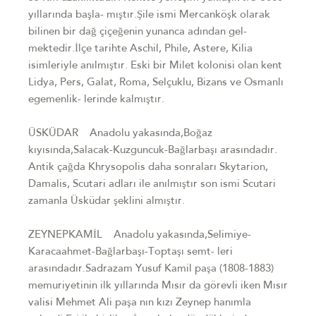
yıllarında başla- mıştır.Şile ismi Mercanköşk olarak
bilinen bir dağ çiçeğenin yunanca adından gel-
mektedir.İlçe tarihte Aschil, Phile, Astere, Kilia
isimleriyle anılmıştır. Eski bir Milet kolonisi olan kent
Lidya, Pers, Galat, Roma, Selçuklu, Bizans ve Osmanlı
egemenlik- lerinde kalmıştır.
ÜSKÜDAR Anadolu yakasında,Boğaz
kıyısında,Salacak-Kuzguncuk-Bağlarbaşı arasındadır.
Antik çağda Khrysopolis daha sonraları Skytarion,
Damalis, Scutari adları ile anılmıştır son ismi Scutari
zamanla Üsküdar şeklini almıştır.
ZEYNEPKAMİL Anadolu yakasında,Selimiye-
Karacaahmet-Bağlarbaşı-Toptaşı semt- leri
arasındadır.Sadrazam Yusuf Kamil paşa (1808-1883)
memuriyetinin ilk yıllarında Mısır da görevli iken Mısır
valisi Mehmet Ali paşa nın kızı Zeynep hanımla