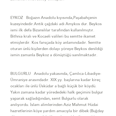
EYKOZ Boğazın Anadolu kıyısında,Paşabahçenin
kuzeyindedir.Antik çağdaki adı Amykos dur. Beykos
ismi ilk defa Bizanslılar tarafından kullanılmıştır.
Bithnia kralı ve Kocaeli valileri bu semtte ikamet
etmişlerdir. Kos farsçada köy anlamındadır. Semtte
oturan ünlü kişilerden dolayı yöreye Beykos denildiği
ismin zamanla Beykoz a dönüştüğü sanılmaktadır.
BULGURLU Anadolu yakasında, Çamlıca-Libadiye-
Ümraniye arasındadır. XIX.yy. başlarına kadar kireç
ocakları ile ünlü Üsküdar a bağlı küçük bir köydü.
Yakın zamana kadar yörededeki halk geçimini bulgur
yaparak sağladığından, semt Bulgurlu olarak
anılıyordu. İslam alimlerinden Aziz Mahmut Hüdai
hazretlerinin köye yardım amacıyla bir dibek (Buğday