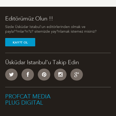
Editörümüz Olun !!
Sizde Üsküdar Istabul'un editörlerinden olmak ve
payla??mlar?n?z? sitemizde yay?nlamak istemez misiniz?
KAY?T OL
Üsküdar Istanbul'u Takip Edin
PROFCAT MEDIA
PLUG DIGITAL