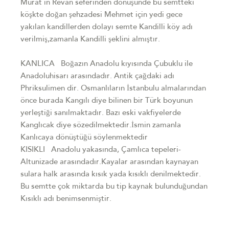
Murat ın Revan seferinden dönüşünde bu semtteki
köşkte doğan şehzadesi Mehmet için yedi gece
yakılan kandillerden dolayı semte Kandilli köy adı
verilmiş,zamanla Kandilli şeklini almıştır.
KANLICA Boğazın Anadolu kıyısında Çubuklu ile
Anadoluhisarı arasındadır. Antik çağdaki adı
Phriksulimen dir. Osmanlıların İstanbulu almalarından
önce burada Kangılı diye bilinen bir Türk boyunun
yerleştiği sanılmaktadır. Bazı eski vakfiyelerde
Kanglıcak diye sözedilmektedir.İsmin zamanla
Kanlıcaya dönüştüğü söylenmektedir
KISIKLI Anadolu yakasında, Çamlıca tepeleri-
Altunizade arasındadır.Kayalar arasından kaynayan
sulara halk arasında kısık yada kısıklı denilmektedir.
Bu semtte çok miktarda bu tip kaynak bulunduğundan
Kısıklı adı benimsenmiştir.