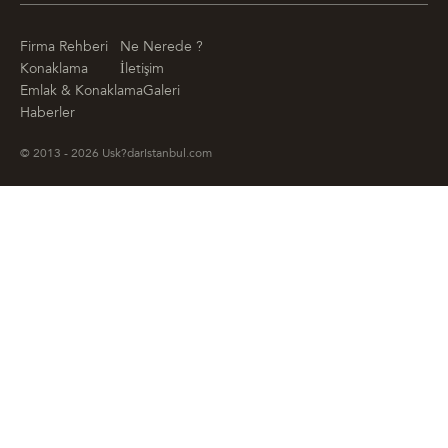
Firma Rehberi
Ne Nerede ?
Konaklama
İletişim
Emlak & Konaklama
Galeri
Haberler
© 2013 - 2026 Usk?darIstanbul.com