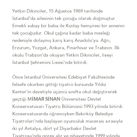
Yetkin Dikinciler, 15 Ağustos 1969 tarihinde
İstanbul’da ailesinin tek çocuğu olarak doğmuştur.
Emekli subay bir baba ile Kızılay hemşiresi bir annenin
tek çocuğudur. Okul çağına kadar baba mesleği
nedeniyle dolaşmış karış karış Anadolu'yu. Ağrı,
Erzurum, Yozgat, Ankara, Pınarhisar ve Trabzon. İlk
okulu Trabzon’da okuyan Yetkin Dikinciler, liseyi
İstanbul Şehremini Lisesi'nde bitirdi.
Önce İstanbul Üniversitesi Edebiyat Fakültesinde
felsefe okurken gittiği tiyatro kursunda Yıldız
Kenter’in davetiyle üçüncü sınıfta okul değiştirerek
geçtiği M
İMAR SİNAN
Üniversitesi Devlet
Konservatuvarı Tiyatro Bölümünü 1993 yılında bitirdi.
Konservatuvarda öğrenciyken Bakırköy Belediye
Tiyatroları'nda başlayan oyunculuk macerası sırasıyla
iki yıl Antalya, dört yıl Diyarbakır Devlet
Tiyatrosu'nda görev alır ve nihayetinde 1999 yılında