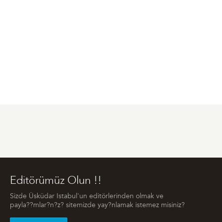
Editörümüz Olun !!
Sizde Üsküdar Istabul'un editörlerinden olmak ve
payla??mlar?n?z? sitemizde yay?nlamak istemez misiniz?