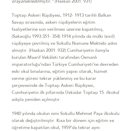
oraya
nakledilmiştir.”
(Haskan 2001: 931)
Toptaşı Askeri Rüşdiyesi, 1912- 1913 tarihli Balkan
Savaşı sırasında, askeri
rüşdiyelerin eğitim
faaliyetlerine son verilmesi üzerine kapatılmış,
(Sakaoğlu
1993:351- 354) 1914 yılında da mülki (sivil)
rüşdiyeye çevrilmiş ve Sokullu
Numune Mektebi adını
almıştır. (Haskan 2001: 932)
Cumhuriyetin ilanıyla
kurulan Maarif Vekâleti tarafından Osmanlı
imparatorluğ
u’ndan Türkiye Cumhuriyeti’ne devreden
eski okul binalarına, eğitim yapısı
olarak, hizmet
verme görevi tekrar yüklenmiş ve bu karar
çerçevesinde de
Toptaşı Askeri Rüşdiyesi,
Cumhuriyetin ilk yıllarında Üsküdar Toptaşı 15.
ilkokul
adıyla yeniden açılmıştır.
1940 yılında okulun ismi Sokullu Mehmet Paşa ilkokulu
olarak değiştirilmiştir.
Kısa bir dönem için eğitim ve
öğretime kapatılan okul, 1959’da tekrar aynı