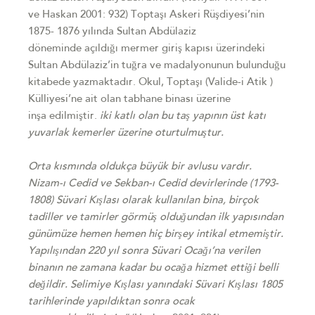
ve
Haskan 2001: 932)
Toptaşı Askeri Rüşdiyesi’nin
1875- 1876 yılında Sultan Abdülaziz
döneminde
açıldığı mermer giriş kapısı üzerindeki
Sultan Abdülaziz’in tuğra ve madalyonunun
bulunduğu
kitabede yazmaktadır.
Okul, Toptaşı (Valide-i Atik )
Külliyesi’ne ait olan tabhane binası üzerine
inşa
edilmiştir.
iki katlı olan bu taş yapının üst katı
yuvarlak kemerler üzerine oturtulmuştur.
Orta kısmında oldukça büyük bir avlusu vardır.
Nizam-ı Cedid ve
Sekban-ı Cedid devirlerinde (1793-
1808) Süvari Kışlası olarak kullanılan bina,
birçok
tadiller ve tamirler görmüş olduğundan ilk yapısından
günümüze hemen
hemen hiç birşey intikal etmemiştir.
Yapılışından 220 yıl sonra Süvari Ocağı’na
verilen
binanın ne zamana kadar bu ocağa hizmet ettiği belli
değildir. Selimiye
Kışlası yanındaki Süvari Kışlası 1805
tarihlerinde yapıldıktan sonra ocak