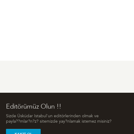
Editörümüz Olun !!
Sizde Üsküdar Istabul'un editörlerinden olmak ve
payla??mlar?n?z? sitemizde yay?nlamak istemez misiniz?