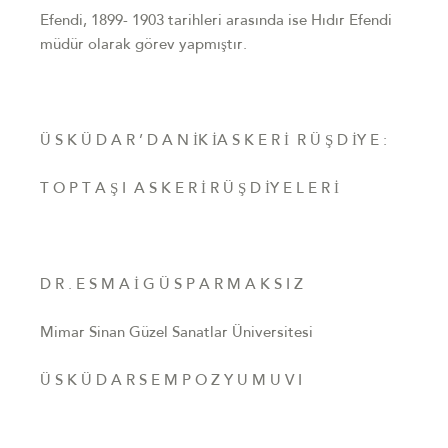
Efendi, 1899- 1903 tarihleri arasında ise Hıdır Efendi
müdür olarak görev
yapmıştır.
Ü S K Ü D A R ’ D A N İK İA S K E R İ R Ü Ş D İY E :
T O P T A Ş I A S K E R İ R Ü Ş D İY E L E R İ
D R . E S M A İ G Ü S P A R M A K S I Z
Mimar Sinan Güzel Sanatlar Üniversitesi
Ü S K Ü D A R S E M P O Z Y U M U V I