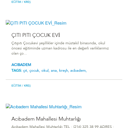
EĞITIM
/ KREŞ
ÇITI PITI ÇOCUK EVİ
Çıtıpıtı Çocukevi yeşillikler içinde müstakil binasında, okul
öncesi eğitiminde uzman kadrosu ile en değerli varlıklarımız
olan ço...
ACIBADEM
TAGS:
çıt,
çocuk,
okul,
ana,
kreşh,
acbadem,
EĞITIM
/ KREŞ
Acıbadem Mahallesi Muhtarlığı
Acıbadem Mahallesi Muhtarlığı TEL : (216) 325 38 99 ADRES :