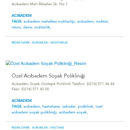
Acıbadem Mah.İlkbahar Sk. No:1
ACIBADEM
TAGS:
acıbadem mahallesi muhtarlığı,
acıbadem,
muhtar,
resmi,
daire,
muhtarlık,
RESMI DAIRE - KURUMLAR
/ MUHTARILIK
Özel Acıbadem Soyak Polikliniği
Acıbadem Soyak Göztepe Poliklinik Telefon: (0216) 571 44 44
Faks: (0216) 571 40 00
ACIBADEM
TAGS:
acıbadem,
hastahane,
üsküdar,
poliklinik,
özel
acıbadem soyak polikliniği,
acıbadem soyak,
RESMI DAIRE - KURUMLAR
/ HASTANE