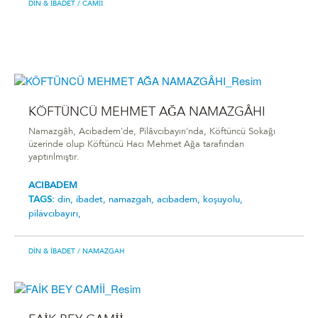
DIN & İBADET
/ CAMII
KÖFTÜNCÜ MEHMET AĞA NAMAZGÂHI
Namazgâh, Acıbadem'de, Pilâvcıbayırı'nda, Köftüncü Sokağı
üzerinde olup Köftüncü Hacı Mehmet Ağa tarafından
yaptırılmıştır.
ACIBADEM
TAGS:
din,
ibadet,
namazgah,
acıbadem,
koşuyolu,
pilâvcıbayırı,
DIN & İBADET
/ NAMAZGAH