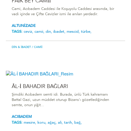
FAİK BEY CAMİİ
Cami, Acıbadem Caddesi ile Koşuyolu Caddesi arasında, bir
vadi içinde ve Çifte Cevizler ismi ile anılan yerdedir.
ALTUNİZADE
TAGS:
ceviz,
camii,
din,
ibadet,
mescid,
türbe,
DIN & İBADET
/ CAMII
ÂL-İ BAHADIR BAĞLARI
Şimdiki Acıbadem semti idi. Burada, ünlü Türk kahramanı
Battal Gazi, uzun müddet oturup Bizans'ı gözetlediğinden
semte, onun yiğit...
ACIBADEM
TAGS:
mesire,
koru,
ağaç,
ali,
tarih,
bağ,