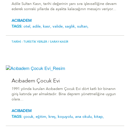
Adile Sultan Kasrı, tarihi değerinin yanı sıra işlevselliğine devam
ederek sonraki yıllarda da ayakta kalacağının mesajını veriyor...
ACIBADEM
TAGS:
otel,
adile,
kasr,
valide,
saglık,
sultan,
TARIHI - TURISTIK YERLER
/ SARAY-KASIR
Acıbadem Çocuk Evi
1991 yılında kurulan Acıbadem Çocuk Evi dört katlı bir binanın
giriş katında yer almaktadır. Bina deprem yönetmeliğine uygun
olara...
ACIBADEM
TAGS:
çocuk,
eğitim,
kreş,
koşuyolu,
ana okulu,
kitap,