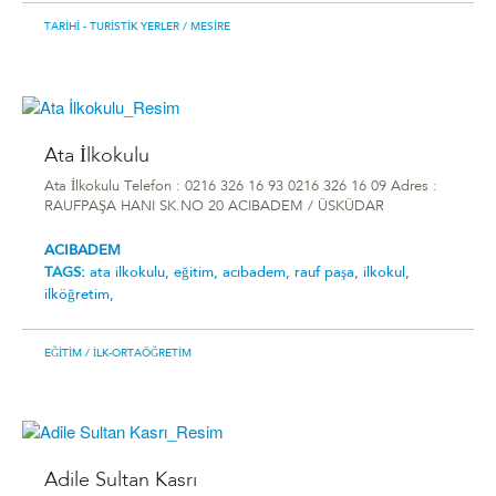
TARIHI - TURISTIK YERLER
/ MESIRE
Ata İlkokulu
Ata İlkokulu Telefon : 0216 326 16 93 0216 326 16 09 Adres :
RAUFPAŞA HANI SK.NO 20 ACIBADEM / ÜSKÜDAR
ACIBADEM
TAGS:
ata i̇lkokulu,
eğitim,
acıbadem,
rauf paşa,
ilkokul,
ilköğretim,
EĞITIM
/ İLK-ORTAÖĞRETIM
Adile Sultan Kasrı