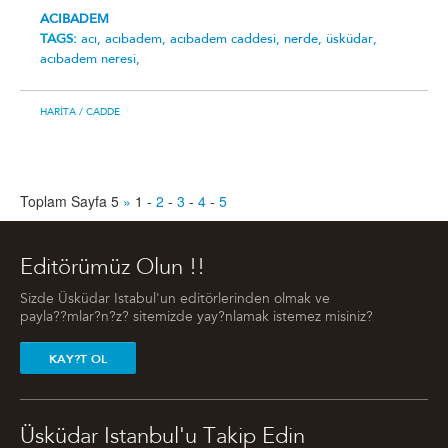
ACIBADEM
TAGS:
acı,
acıbadem,
acıbadem caddesi,
nerde,
üsküdar,
acıbadem neresi,
HARITA
/ CADDE
Toplam Sayfa 5
»
1
-
2
-
3
-
4
-
5
Editörümüz Olun !!
Sizde Üsküdar Istabul'un editörlerinden olmak ve
payla??mlar?n?z? sitemizde yay?nlamak istemez misiniz?
KAY?T OL
Üsküdar Istanbul'u Takip Edin