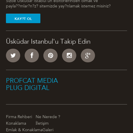
Sizde Üsküdar Istabul'un editörlerinden olmak ve
payla??mlar?n?z? sitemizde yay?nlamak istemez misiniz?
KAY?T OL
Üsküdar Istanbul'u Takip Edin
PROFCAT MEDIA
PLUG DIGITAL
Firma Rehberi
Ne Nerede ?
Konaklama
İletişim
Emlak & Konaklama
Galeri