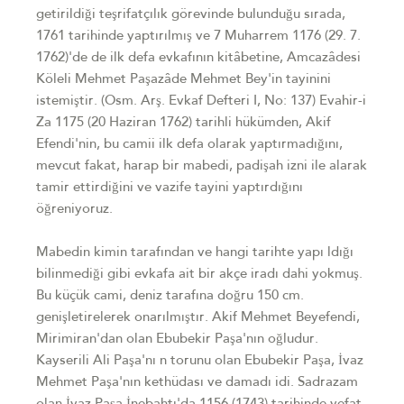
getirildiği teşrifatçılık görevinde bulunduğu sırada,
1761 tarihinde yaptırılmış ve 7 Muharrem 1176 (29. 7.
1762)'de de ilk defa evkafının kitâbetine, Amcazâdesi
Köleli Mehmet Paşazâde Mehmet Bey'in tayinini
istemiştir. (Osm. Arş. Evkaf Defteri I, No: 137) Evahir-i
Za 1175 (20 Haziran 1762) tarihli hükümden, Akif
Efendi'nin, bu camii ilk defa olarak yaptırmadığını,
mevcut fakat, harap bir mabedi, padişah izni ile alarak
tamir ettirdiğini ve vazife tayini yaptırdığını
öğreniyoruz.
Mabedin kimin tarafından ve hangi tarihte yapı ldığı
bilinmediği gibi evkafa ait bir akçe iradı dahi yokmuş.
Bu küçük cami, deniz tarafına doğru 150 cm.
genişletirelerek onarılmıştır. Akif Mehmet Beyefendi,
Mirimiran'dan olan Ebubekir Paşa'nın oğludur.
Kayserili Ali Paşa'nı n torunu olan Ebubekir Paşa, İvaz
Mehmet Paşa'nın kethüdası ve damadı idi. Sadrazam