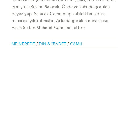
olan İvaz Paşa İnebahtı'da 1156 (1743) tarihinde vefat
etmiştir. (Resim: Salacak. Önde ve sahilde görülen
beyaz yapı Salacak Camii olup satıldıktan sonra
minaresi yıktırılmıştır. Arkada görülen minare ise
Fatih Sultan Mehmet Camii'ne aittir.)
NE NEREDE
/
DIN & İBADET
/
CAMII