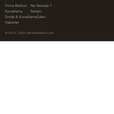
Firma Rehberi
Ne Nerede ?
Konaklama
İletişim
Emlak & Konaklama
Galeri
Haberler
© 2013 - 2026 Usk?darIstanbul.com