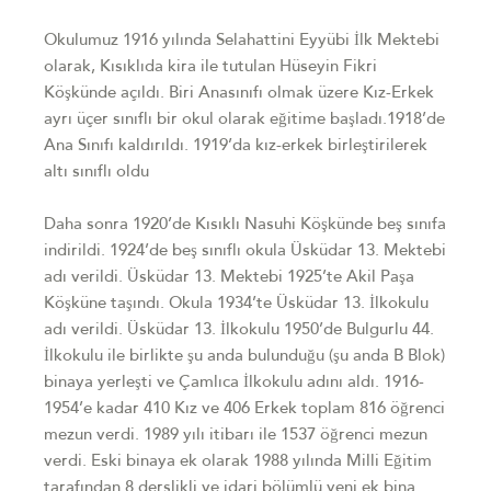
Okulumuz 1916 yılında Selahattini Eyyübi İlk Mektebi
olarak, Kısıklıda kira ile tutulan Hüseyin Fikri
Köşkünde açıldı. Biri Anasınıfı olmak üzere Kız-Erkek
ayrı üçer sınıflı bir okul olarak eğitime başladı.1918’de
Ana Sınıfı kaldırıldı. 1919’da kız-erkek birleştirilerek
altı sınıflı oldu
Daha sonra 1920’de Kısıklı Nasuhi Köşkünde beş sınıfa
indirildi. 1924’de beş sınıflı okula Üsküdar 13. Mektebi
adı verildi. Üsküdar 13. Mektebi 1925’te Akil Paşa
Köşküne taşındı. Okula 1934’te Üsküdar 13. İlkokulu
adı verildi. Üsküdar 13. İlkokulu 1950’de Bulgurlu 44.
İlkokulu ile birlikte şu anda bulunduğu (şu anda B Blok)
binaya yerleşti ve Çamlıca İlkokulu adını aldı. 1916-
1954’e kadar 410 Kız ve 406 Erkek toplam 816 öğrenci
mezun verdi. 1989 yılı itibarı ile 1537 öğrenci mezun
verdi. Eski binaya ek olarak 1988 yılında Milli Eğitim
tarafından 8 derslikli ve idari bölümlü yeni ek bina