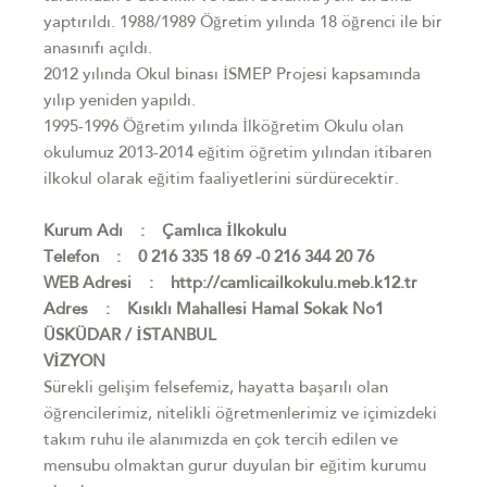
yaptırıldı. 1988/1989 Öğretim yılında 18 öğrenci ile bir
anasınıfı açıldı.
2012 yılında Okul binası İSMEP Projesi kapsamında
yılıp yeniden yapıldı.
1995-1996 Öğretim yılında İlköğretim Okulu olan
okulumuz 2013-2014 eğitim öğretim yılından itibaren
ilkokul olarak eğitim faaliyetlerini sürdürecektir.
Kurum Adı : Çamlıca İlkokulu
Telefon : 0 216 335 18 69 -0 216 344 20 76
WEB Adresi : http://camlicailkokulu.meb.k12.tr
Adres : Kısıklı Mahallesi Hamal Sokak No1
ÜSKÜDAR / İSTANBUL
VİZYON
Sürekli gelişim felsefemiz, hayatta başarılı olan
öğrencilerimiz, nitelikli öğretmenlerimiz ve içimizdeki
takım ruhu ile alanımızda en çok tercih edilen ve
mensubu olmaktan gurur duyulan bir eğitim kurumu