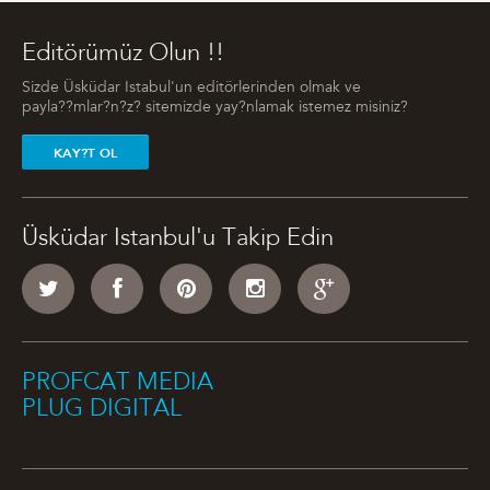
Editörümüz Olun !!
Sizde Üsküdar Istabul'un editörlerinden olmak ve
payla??mlar?n?z? sitemizde yay?nlamak istemez misiniz?
KAY?T OL
Üsküdar Istanbul'u Takip Edin
PROFCAT MEDIA
PLUG DIGITAL