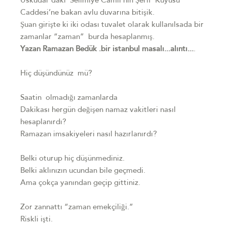
Üsküdar’daki Selimiye Camii’nin Şerif Kuyusu
Caddesi’ne bakan avlu duvarına bitişik.
Şuan girişte ki iki odası tuvalet olarak kullanılsada bir
zamanlar “zaman” burda hesaplanmış.
Yazan Ramazan Bedük .bir istanbul masalı...alıntı...
.
Hiç düşündünüz mü?
Saatin olmadığı zamanlarda
Dakikası hergün değişen namaz vakitleri nasıl
hesaplanırdı?
Ramazan imsakiyeleri nasıl hazırlanırdı?
Belki oturup hiç düşünmediniz.
Belki aklınızın ucundan bile geçmedi.
Ama çokça yanından geçip gittiniz.
Zor zannattı “zaman emekçiliği.”
Riskli işti.