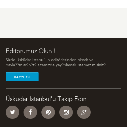
Editörümüz Olun !!
Sizde Üsküdar Istabul'un editörlerinden olmak ve
payla??mlar?n?z? sitemizde yay?nlamak istemez misiniz?
KAY?T OL
Üsküdar Istanbul'u Takip Edin