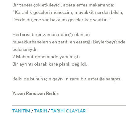
Bir tanesi çok etkileyici, adeta enfes makamında:
“Karanlık geceleri müneccim, muvakkit nerden bilsin,
Derde düşene sor bakalım geceler kaç saattir. ”
Herbirisi birer zaman odacığı olan bu
muvakkithanelerin en zarifi en estetiği Beylerbeyi?nde
bulunanıydı.
2.Mahmut döneminde yapılmıştı.
Bir ayrıntı olarak kare planlı değildi.
Belki de bunun için gayr-i nizami bir estetiğe sahipti.
Yazan Ramazan Bedük
TANITIM
/
TARIH
/
TARIHI OLAYLAR