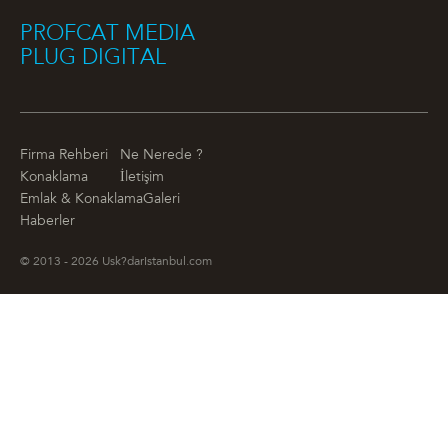
PROFCAT MEDIA
PLUG DIGITAL
Firma Rehberi
Ne Nerede ?
Konaklama
İletişim
Emlak & Konaklama
Galeri
Haberler
© 2013 - 2026 Usk?darIstanbul.com