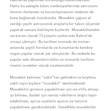
vakitlerde yapılması zorunluluğu bulunmaktadır.
Hatta bu sebeple İslam medeniyetlerinde astronomi
iliminin ilerlemesi ve kurumlaşmasının nedenini de
buna bağlamak mümkündür. Muvakkit çağının el
verdiği çeşitli astronomik araçlarla bir takım ölçümler
yaparak zamanı belirleyen kişilerdir. Muvakkithaneler
ise kurum olarak 13.yüzyılın sonlarında Kahire’de
ortaya çıkmıştır. Bu tarihten sonrada da mimari
anlamda çeşitli formlarda ve konumlarda kendine
özgün yapılar olarak yer almışlardır. Bu nedenle bu
yapılar eski dönemlerin bilim ve mimarlık tarihinin
önemli örnekleri olarak incelenmelidir.
Muvakkit kelimesi “vakit”ten gelmekte ve böylece,
vakti tayin kişilere “muvakkit” denilmektedir.
Muvakkitin görevini yapabilmesi için ise irtifa almayı
iyi bilmesi, ibadet için namaz vakitlerini doğru tayin
edebilmesi, ayrıca saatlerin ayarını ve tamirini
yapabilmesi gerekmektedir. Genellikle muvakkitler