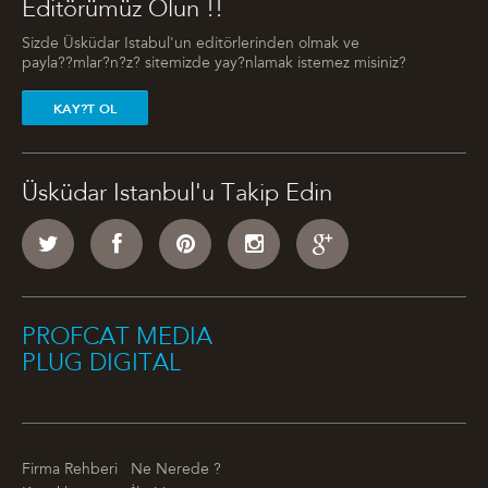
Editörümüz Olun !!
Sizde Üsküdar Istabul'un editörlerinden olmak ve
payla??mlar?n?z? sitemizde yay?nlamak istemez misiniz?
KAY?T OL
Üsküdar Istanbul'u Takip Edin
PROFCAT MEDIA
PLUG DIGITAL
Firma Rehberi
Ne Nerede ?