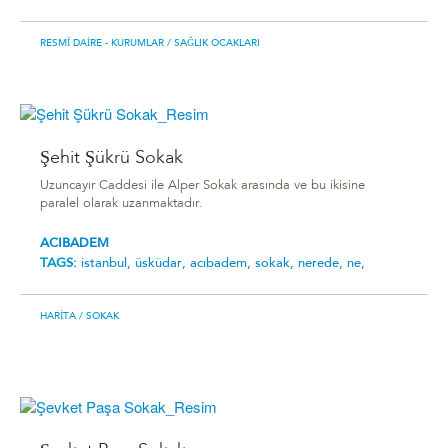
RESMI DAIRE - KURUMLAR
/ SAĞLIK OCAKLARI
Şehit Şükrü Sokak
Uzuncayır Caddesi ile Alper Sokak arasında ve bu ikisine
paralel olarak uzanmaktadır.
ACIBADEM
TAGS:
i̇stanbul,
üsküdar,
acıbadem,
sokak,
nerede,
ne,
HARITA
/ SOKAK