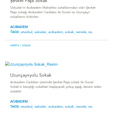
Şevket Paşa Sokak
Üsküdar’ın Acıbadem Mahallesi sokaklarından olan Şevket
Paşa sokağı Acıbadem Caddesi ile Günal ve Uzunçayır
sokaklarını birbirleri...
ACIBADEM
TAGS:
i̇stanbul,
üsküdar,
acıbadem,
sokak,
nerede,
ne,
HARITA
/ SOKAK
Uzunçayıryolu Sokak
Acıbadem Caddesi üzerinde Şevket Paşa sokak ile Gunal
Sokak’ın kesiştiği sokaktan başlayarak yokuş aşağı devam eden
sokaktır.
ACIBADEM
TAGS:
i̇stanbul,
üsküdar,
acıbadem,
sokak,
nerede,
ne,