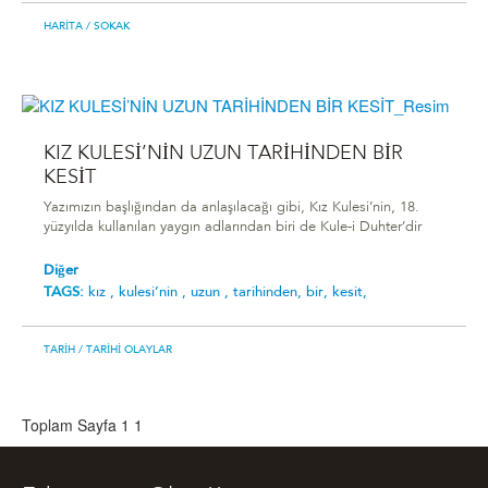
HARITA
/ SOKAK
KIZ KULESİ’NİN UZUN TARİHİNDEN BİR
KESİT
Yazımızın başlığından da anlaşılacağı gibi, Kız Kulesi’nin, 18.
yüzyılda kullanılan yaygın adlarından biri de Kule-i Duhter’dir
Diğer
TAGS:
kiz ,
kulesi̇’ni̇n ,
uzun ,
tari̇hi̇nden,
bi̇r,
kesi̇t,
TARIH
/ TARIHI OLAYLAR
Toplam Sayfa 1
1