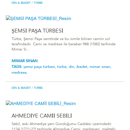
DIN & İBADET
/ TÜRBE
ŞEMSİ PAŞA TÜRBESİ
Türbe, Şemsi Paşa semtinde ve bu isimle bilinen camiin sol
tarafındadır. Cami ve medrese ile beraber 988 (1580) tarihinde
Mimar Si...
MIMAR SINAN
TAGS:
şemsi̇ paşa türbesi̇,
türbe,
din,
ibadet,
mimar sinan,
medrese,
DIN & İBADET
/ TÜRBE
AHMEDİYE CAMİİ SEBİLİ
Sebil, eski Ahmediye yeni Gündoğumu Caddesi üzerindedir.
1134 (1721-22) tarihinde Ahmediye Camii, medresesi, mektebi,