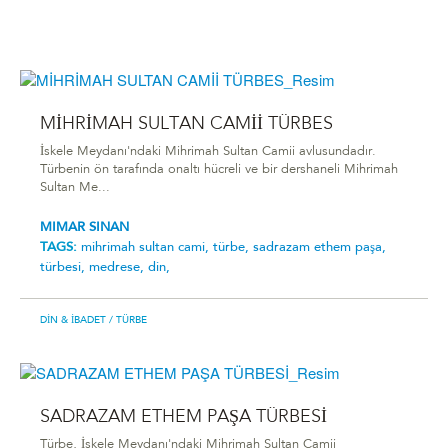
MİHRİMAH SULTAN CAMİİ TÜRBES
İskele Meydanı'ndaki Mihrimah Sultan Camii avlusundadır.
Türbenin ön tarafında onaltı hücreli ve bir dershaneli Mihrimah
Sultan Me...
MIMAR SINAN
TAGS:
mi̇hri̇mah sultan cami̇,
türbe,
sadrazam ethem paşa,
türbesi,
medrese,
din,
DIN & İBADET
/ TÜRBE
SADRAZAM ETHEM PAŞA TÜRBESİ
Türbe, İskele Meydanı'ndaki Mihrimah Sultan Camii