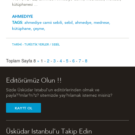
kütüphanesi ...
AHMEDIYE
TAGS:
ahmedi̇ye cami̇i̇ sebi̇li̇,
sebil,
ahmedye,
medrese,
kütüphane,
çeşme,
TARIHI - TURISTIK YERLER
/ SEBIL
Toplam Sayfa 8
»
1
-
2
-
3
-
4
-
5
-
6
-
7
-
8
Editörümüz Olun !!
Sizde Üsküdar Istabul'un editörlerinden olmak ve
payla??mlar?n?z? sitemizde yay?nlamak istemez misiniz?
KAY?T OL
Üsküdar Istanbul'u Takip Edin