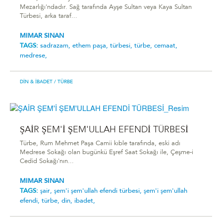
Mezarlığı'ndadır. Sağ tarafında Ayşe Sultan veya Kaya Sultan
Türbesi, arka taraf...
MIMAR SINAN
TAGS:
sadrazam,
ethem paşa,
türbesi̇,
türbe,
cemaat,
medrese,
DIN & İBADET
/ TÜRBE
ŞAİR ŞEM'İ ŞEM'ULLAH EFENDİ TÜRBESİ
Türbe, Rum Mehmet Paşa Camii kıble tarafında, eski adı
Medrese Sokağı olan bugünkü Eşref Saat Sokağı ile, Çeşme-i
Cedid Sokağı'nın...
MIMAR SINAN
TAGS:
şai̇r,
şem'i̇ şem'ullah efendi̇ türbesi̇,
şem'i̇ şem'ullah
efendi̇,
türbe,
din,
ibadet,