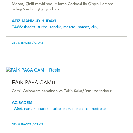
Mabet, Çinili mevkiinde, Allame Caddesi ile Çinçin Hamam
Sokağı'nın birleştiği yerdedir.
AZIZ MAHMUD HUDAYI
TAGS:
ibadet,
türbe,
sandık,
mescid,
namaz,
din,
DIN & İBADET
/ CAMII
FAİK PAŞA CAMİİ
Cami, Acıbadem semtinde ve Tekin Sokağı'nın üzerindedir.
ACIBADEM
TAGS:
namaz,
ibadet,
türbe,
mezar,
minare,
medrese,
DIN & İBADET
/ CAMII