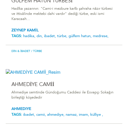
GÜLFEM HATUN TÜRBESİ
Hadîka yazarının: "Cami-i mezbure karîb şahraha nâzır türbesi
ve ittisâlinde mektebi dahi vardır" dediği türbe, eski ismi
Karacaah...
ZEYNEP KAMİL
TAGS:
hadîka,
din,
i̇badet,
türbe,
gülfem hatun,
medrese,
DIN & İBADET
/ TÜRBE
AHMEDİYE CAMİİ
Ahmediye semtinde Gündoğumu Caddesi ile Esvapçı Sokağın
birleştiği köşededir
AHMEDIYE
TAGS:
ibadet,
camii,
ahmediye,
namaz,
imam,
külliye ,