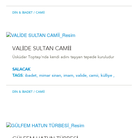
DIN & İBADET
/ CAMII
VALİDE SULTAN CAMİİ
Üsküdar Toptaşı'nda kendi adını taşıyan tepede kuruludur
SALACAK
TAGS:
ibadet,
mimar sinan,
imam,
valide,
camii,
külliye ,
DIN & İBADET
/ CAMII