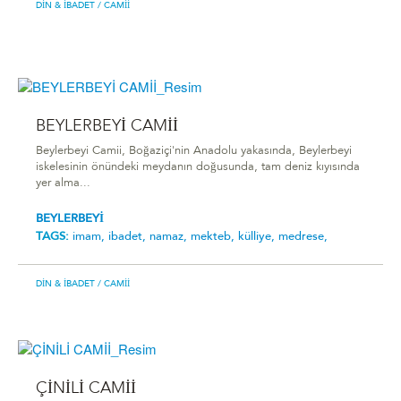
DIN & İBADET
/ CAMII
BEYLERBEYİ CAMİİ
Beylerbeyi Camii, Boğaziçi'nin Anadolu yakasında, Beylerbeyi
iskelesinin önündeki meydanın doğusunda, tam deniz kıyısında
yer alma...
BEYLERBEYİ
TAGS:
imam,
ibadet,
namaz,
mekteb,
külliye,
medrese,
DIN & İBADET
/ CAMII
ÇİNİLİ CAMİİ